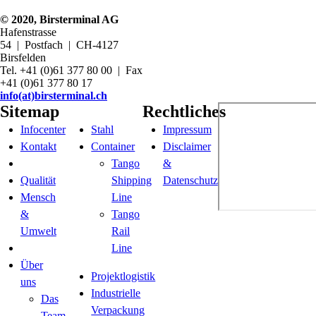
© 2020, Birsterminal AG
Hafenstrasse
54 | Postfach | CH-4127
Birsfelden
Tel. +41 (0)61 377 80 00 | Fax
+41 (0)61 377 80 17
info(at)birsterminal.ch
Sitemap
Rechtliches
Infocenter
Stahl
Impressum
Kontakt
Container
Disclaimer
Tango
&
Qualität
Shipping
Datenschutz
Mensch
Line
&
Tango
Umwelt
Rail
Line
Über
Projektlogistik
uns
Industrielle
Das
Verpackung
Team