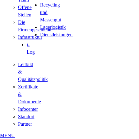
Recycling
Offene
und
Stellen
Massengut
Die
Lagerlogistik
Firmengeschichte
Dienstleistungen
Infrastruktur
i-
Log
Leitbild
&
Qualitätspolitik
Zertifikate
&
Dokumente
Infocenter
Standort
Partner
MENU