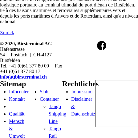
logistique portuaire au terminal trimodal du port rhénan de Birsfelden,
lié à des liaisons maritimes et ferroviaires supplémentaires vers et
depuis les ports maritimes d'Anvers et de Rotterdam, ainsi qu'au niveau
national.
Zurück
© 2020, Birsterminal AG
Hafenstrasse
54 | Postfach | CH-4127
Birsfelden
Tel. +41 (0)61 377 80 00 | Fax
+41 (0)61 377 80 17
info(at)birsterminal.ch
Sitemap
Rechtliches
Infocenter
Stahl
Impressum
Kontakt
Container
Disclaimer
Tango
&
Qualität
Shipping
Datenschutz
Mensch
Line
&
Tango
Umwelt
Rail