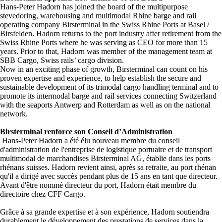
Hans-Peter Hadorn has joined the board of the multipurpose
stevedoring, warehousing and multimodal Rhine barge and rail
operating company Birsterminal in the Swiss Rhine Ports at Basel /
Birsfelden. Hadorn returns to the port industry after retirement from the
Swiss Rhine Ports where he was serving as CEO for more than 15
years. Prior to that, Hadorn was member of the management team at
SBB Cargo, Swiss rails’ cargo division.
Now in an exciting phase of growth, Birsterminal can count on his
proven expertise and experience, to help establish the secure and
sustainable development of its trimodal cargo handling terminal and to
promote its intermodal barge and rail services connecting Switzerland
with the seaports Antwerp and Rotterdam as well as on the national
network.
Birsterminal renforce son Conseil d’Administration
Hans-Peter Hadorn a été élu nouveau membre du conseil
d'administration de l'entreprise de logistique portuaire et de transport
multimodal de marchandises Birsterminal AG, établie dans les ports
rhénans suisses. Hadorn revient ainsi, après sa retraite, au port rhénan
qu'il a dirigé avec succès pendant plus de 15 ans en tant que directeur.
Avant d'être nommé directeur du port, Hadorn était membre du
directoire chez CFF Cargo.
Grâce à sa grande expertise et à son expérience, Hadorn soutiendra
durablement le développement des prestations de services dans la