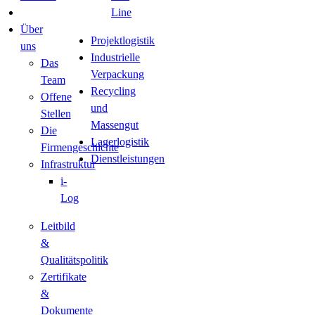
Line
Über
Projektlogistik
uns
Industrielle
Das
Verpackung
Team
Recycling
Offene
und
Stellen
Massengut
Die
Lagerlogistik
Firmengeschichte
Dienstleistungen
Infrastruktur
i-
Log
Leitbild
&
Qualitätspolitik
Zertifikate
&
Dokumente